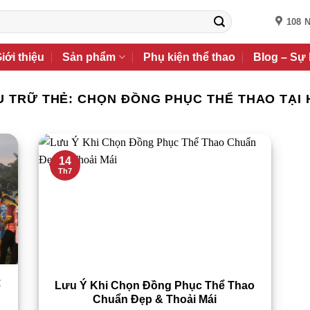
108 
iới thiệu
Sản phẩm
Phụ kiện thể thao
Blog – Sự 
U TRỮ THẺ:
CHỌN ĐỒNG PHỤC THỂ THAO TẠI 
14
Th7
ể
Lưu Ý Khi Chọn Đồng Phục Thể Thao
Chuẩn Đẹp & Thoải Mái