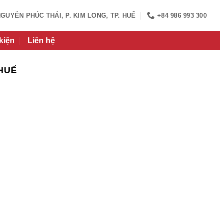
NGUYỄN PHÚC THÁI, P. KIM LONG, TP. HUẾ
+84 986 993 300
kiện
Liên hệ
HUẾ