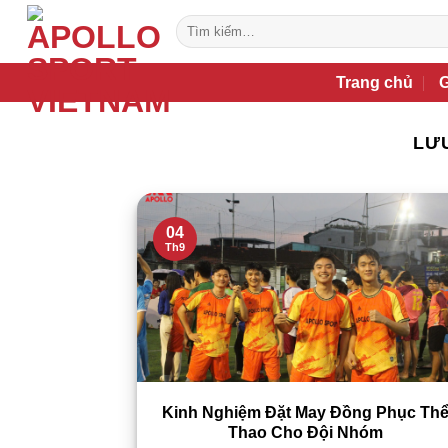
Bỏ
Tìm
qua
kiếm:
nội
Trang chủ
G
dung
LƯ
04
Th9
Kinh Nghiệm Đặt May Đồng Phục Th
Thao Cho Đội Nhóm