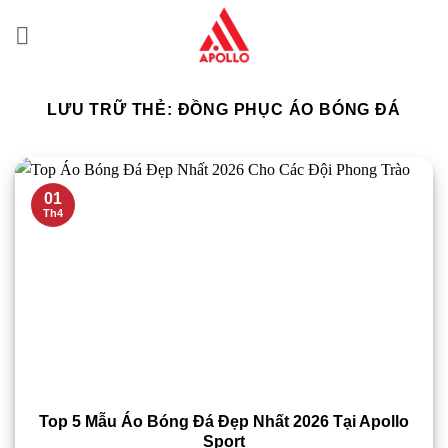
Bỏ
qua
nội
dung
LƯU TRỮ THẺ:
ĐỒNG PHỤC ÁO BÓNG ĐÁ
01
Th4
Top 5 Mẫu Áo Bóng Đá Đẹp Nhất 2026 Tại Apollo
Sport