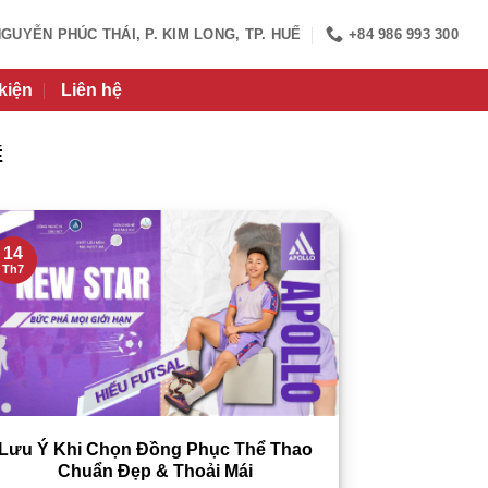
NGUYỄN PHÚC THÁI, P. KIM LONG, TP. HUẾ
+84 986 993 300
kiện
Liên hệ
Ế
14
Th7
Lưu Ý Khi Chọn Đồng Phục Thể Thao
Chuẩn Đẹp & Thoải Mái