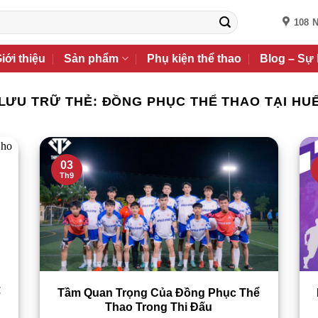
108 
iới thiệu
Sản phẩm
Phụ kiện thể thao
Blog – Sự 
LƯU TRỮ THẺ:
ĐỒNG PHỤC THỂ THAO TẠI HU
03
Th9
ể
Tầm Quan Trọng Của Đồng Phục Thể
Thao Trong Thi Đấu