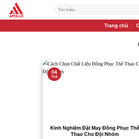
Bỏ
Tìm
qua
kiếm:
nội
Trang chủ
G
dung
04
Th9
Kinh Nghiệm Đặt May Đồng Phục Th
Thao Cho Đội Nhóm