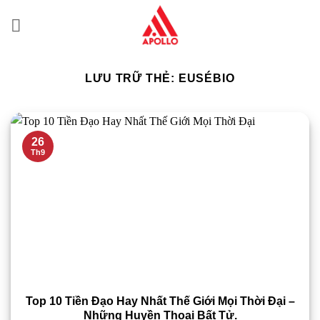
Bỏ
qua
nội
dung
LƯU TRỮ THẺ:
EUSÉBIO
26
Th9
Top 10 Tiền Đạo Hay Nhất Thế Giới Mọi Thời Đại –
Những Huyền Thoại Bất Tử.