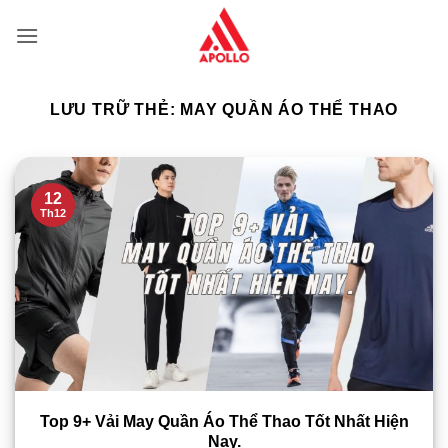
Bỏ
qua
nội
dung
LƯU TRỮ THẺ:
MAY QUẦN ÁO THỂ THAO
12
Th12
Top 9+ Vải May Quần Áo Thể Thao Tốt Nhất Hiện
Nay.