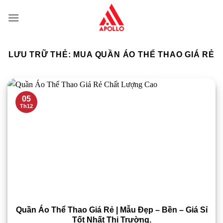
Bỏ
qua
nội
dung
LƯU TRỮ THẺ:
MUA QUẦN ÁO THỂ THAO GIÁ RẺ
05
Th12
Quần Áo Thể Thao Giá Rẻ | Mẫu Đẹp – Bền – Giá Sỉ
Tốt Nhất Thị Trường.