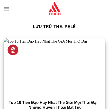
Bỏ
qua
nội
dung
LƯU TRỮ THẺ:
PELÉ
26
Th9
Top 10 Tiền Đạo Hay Nhất Thế Giới Mọi Thời Đại –
Những Huyền Thoại Bất Tử.