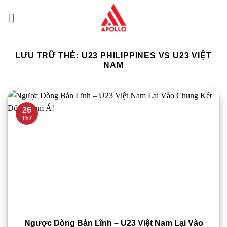
Bỏ
qua
nội
dung
LƯU TRỮ THẺ:
U23 PHILIPPINES VS U23 VIỆT
NAM
26
Th7
Ngược Dòng Bản Lĩnh – U23 Việt Nam Lại Vào