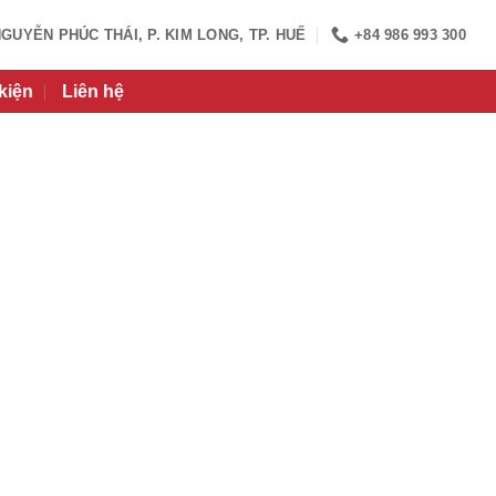
NGUYỄN PHÚC THÁI, P. KIM LONG, TP. HUẾ
+84 986 993 300
kiện
Liên hệ