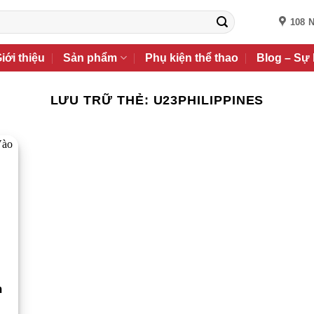
108 
iới thiệu
Sản phẩm
Phụ kiện thể thao
Blog – Sự 
LƯU TRỮ THẺ:
U23PHILIPPINES
m