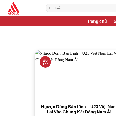
Bỏ
Tìm
qua
kiếm:
nội
Trang chủ
G
dung
26
Th7
Ngược Dòng Bản Lĩnh – U23 Việt Na
Lại Vào Chung Kết Đông Nam Á!