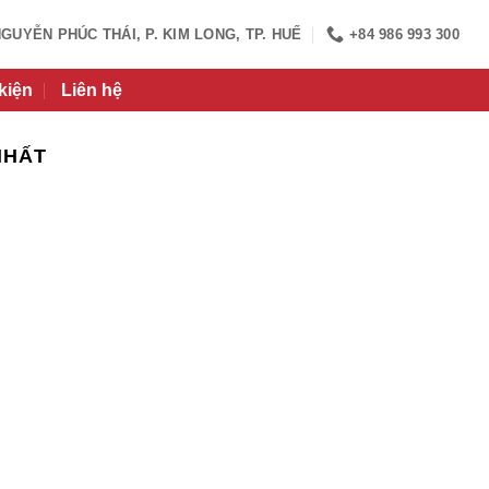
NGUYỄN PHÚC THÁI, P. KIM LONG, TP. HUẾ
+84 986 993 300
kiện
Liên hệ
NHẤT