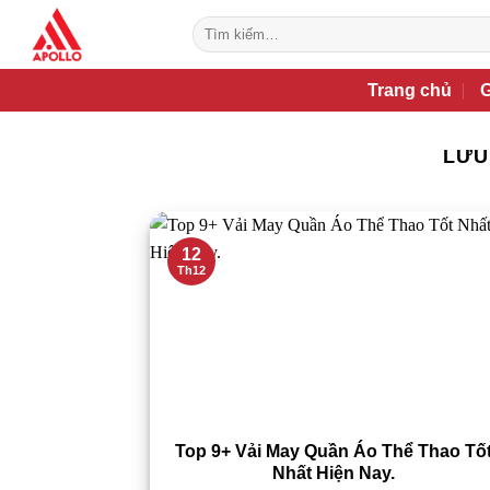
Bỏ
Tìm
qua
kiếm:
nội
Trang chủ
G
dung
LƯU
12
Th12
Top 9+ Vải May Quần Áo Thể Thao Tố
Nhất Hiện Nay.