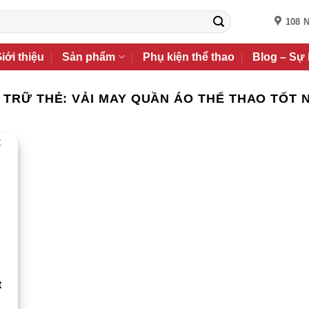
108 
iới thiệu
Sản phẩm
Phụ kiện thể thao
Blog – Sự 
 TRỮ THẺ:
VẢI MAY QUẦN ÁO THỂ THAO TỐT 
t