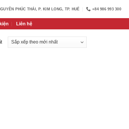
NGUYỄN PHÚC THÁI, P. KIM LONG, TP. HUẾ
+84 986 993 300
kiện
Liên hệ
t