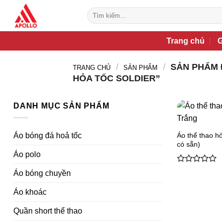
Bỏ
Tìm
qua
kiếm:
nội
Trang chủ
G
dung
/
/
SẢN PHẨM 
TRANG CHỦ
SẢN PHẨM
HỎA TỐC SOLDIER”
DANH MỤC SẢN PHẨM
Áo thể thao h
Áo bóng đá hoả tốc
có sẵn)
Áo polo
0
Áo bóng chuyền
out
of
Áo khoác
5
Quần short thể thao