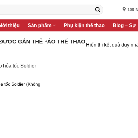
108 
iới thiệu
Sản phẩm
Phụ kiện thể thao
Blog – Sự 
ĐƯỢC GẮN THẺ “ÁO THỂ THAO
Hiển thị kết quả duy nhấ
ỏa tốc Soldier (Không