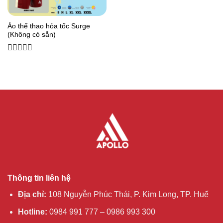
Áo thể thao hỏa tốc Surge
(Không có sẵn)
0
out
of
5
Thông tin liên hệ
Địa chỉ:
108 Nguyễn Phúc Thái, P. Kim Long, TP. Huế
Hotline:
0984 991 777 – 0986 993 300