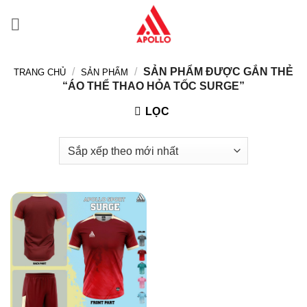
Bỏ
qua
nội
dung
/
/
SẢN PHẨM ĐƯỢC GẮN THẺ
TRANG CHỦ
SẢN PHẨM
“ÁO THỂ THAO HỎA TỐC SURGE”
LỌC