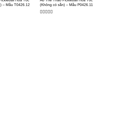
ickleball Hoả Tốc
Áo Thể Thao Pickleball Hoả Tốc
n) – Mẫu T0426.12
(Không có sẵn) – Mẫu P0426.11
0
out
of
5