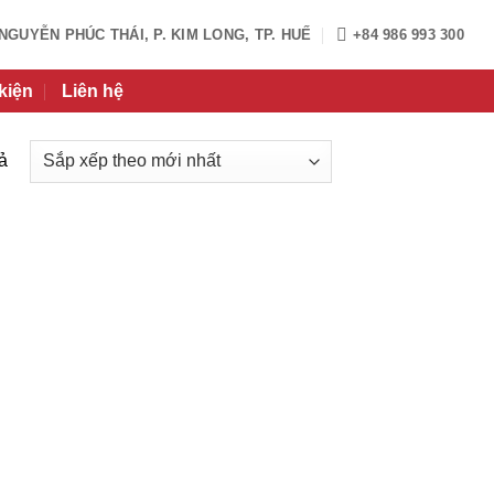
 NGUYỄN PHÚC THÁI, P. KIM LONG, TP. HUẾ
+84 986 993 300
kiện
Liên hệ
Đã
uả
sắp
xếp
theo
mới
nhất