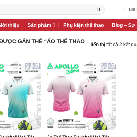
108
iới thiệu
Sản phẩm
Phụ kiện thể thao
Blog – Sự 
ĐƯỢC GẮN THẺ “ÁO THỂ THAO
Hiển thị tất cả 2 kết q