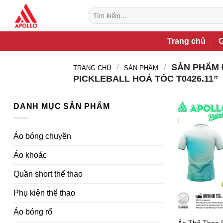
Bỏ
Tìm
qua
kiếm:
nội
Trang chủ
G
dung
/
/
SẢN PHẨM 
TRANG CHỦ
SẢN PHẨM
PICKLEBALL HOẢ TỐC T0426.11”
DANH MỤC SẢN PHẨM
Áo bóng chuyền
Áo khoác
Quần short thể thao
Phụ kiện thể thao
Áo bóng rổ