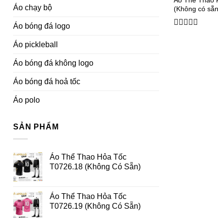
Áo Thể Thao P
Áo chạy bộ
(Không có sẵ
Áo bóng đá logo
0
out
Áo pickleball
of
5
Áo bóng đá không logo
Áo bóng đá hoả tốc
Áo polo
SẢN PHẨM
Áo Thể Thao Hỏa Tốc
T0726.18 (Không Có Sẵn)
Áo Thể Thao Hỏa Tốc
T0726.19 (Không Có Sẵn)