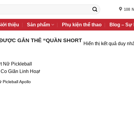
108 
iới thiệu
Sản phẩm
Phụ kiện thể thao
Blog – Sự 
ĐƯỢC GẮN THẺ “QUẦN SHORT
Hiển thị kết quả duy nhấ
Picleball Apollo