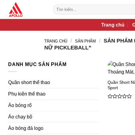
Bỏ
Tìm
qua
kiếm:
nội
Trang chủ
G
dung
/
/
SẢN PHẨM 
TRANG CHỦ
SẢN PHẨM
NỮ PICKLEBALL”
DANH MỤC SẢN PHẨM
Quần Short Nữ 
Quần short thể thao
Sport
Phụ kiện thể thao
0
Áo bóng rổ
out
of
Áo chạy bộ
5
Áo bóng đá logo