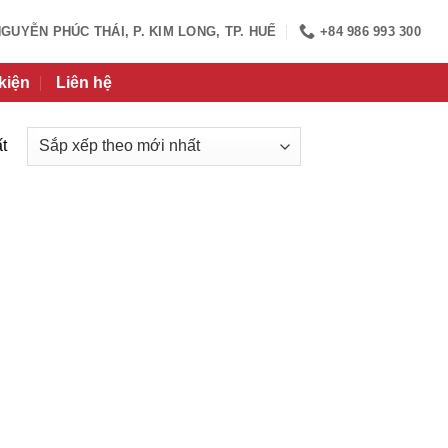
NGUYỄN PHÚC THÁI, P. KIM LONG, TP. HUẾ
+84 986 993 300
kiện
Liên hệ
t