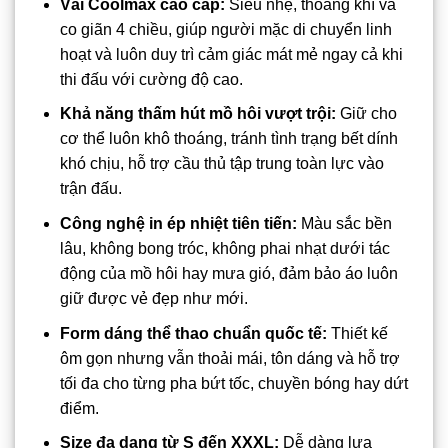
Vải Coolmax cao cấp:
Siêu nhẹ, thoáng khí và
co giãn 4 chiều, giúp người mặc di chuyển linh
hoạt và luôn duy trì cảm giác mát mẻ ngay cả khi
thi đấu với cường độ cao.
Khả năng thấm hút mồ hôi vượt trội:
Giữ cho
cơ thể luôn khô thoáng, tránh tình trạng bết dính
khó chịu, hỗ trợ cầu thủ tập trung toàn lực vào
trận đấu.
Công nghệ in ép nhiệt tiên tiến:
Màu sắc bền
lâu, không bong tróc, không phai nhạt dưới tác
động của mồ hôi hay mưa gió, đảm bảo áo luôn
giữ được vẻ đẹp như mới.
Form dáng thể thao chuẩn quốc tế:
Thiết kế
ôm gọn nhưng vẫn thoải mái, tôn dáng và hỗ trợ
tối đa cho từng pha bứt tốc, chuyền bóng hay dứt
điểm.
Size đa dạng từ S đến XXXL:
Dễ dàng lựa