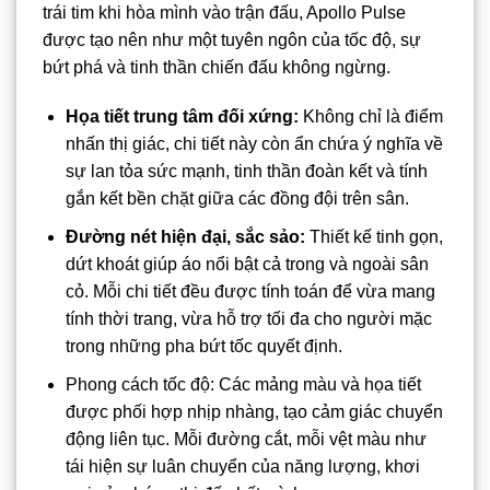
trái tim khi hòa mình vào trận đấu, Apollo Pulse
được tạo nên như một tuyên ngôn của tốc độ, sự
bứt phá và tinh thần chiến đấu không ngừng.
Họa tiết trung tâm đối xứng:
Không chỉ là điểm
nhấn thị giác, chi tiết này còn ẩn chứa ý nghĩa về
sự lan tỏa sức mạnh, tinh thần đoàn kết và tính
gắn kết bền chặt giữa các đồng đội trên sân.
Đường nét hiện đại, sắc sảo:
Thiết kế tinh gọn,
dứt khoát giúp áo nổi bật cả trong và ngoài sân
cỏ. Mỗi chi tiết đều được tính toán để vừa mang
tính thời trang, vừa hỗ trợ tối đa cho người mặc
trong những pha bứt tốc quyết định.
Phong cách tốc độ: Các mảng màu và họa tiết
được phối hợp nhịp nhàng, tạo cảm giác chuyển
động liên tục. Mỗi đường cắt, mỗi vệt màu như
tái hiện sự luân chuyển của năng lượng, khơi