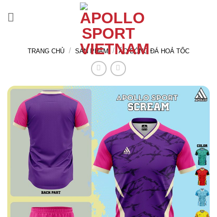
Bỏ
qua
nội
dung
/
/
TRANG CHỦ
SẢN PHẨM
ÁO BÓNG ĐÁ HOẢ TỐC