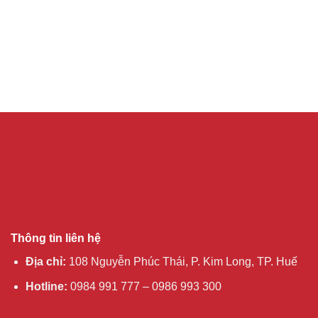
0
0
out
out
of
of
5
5
Thông tin liên hệ
Địa chỉ:
108 Nguyễn Phúc Thái, P. Kim Long, TP. Huế
Hotline:
0984 991 777 – 0986 993 300