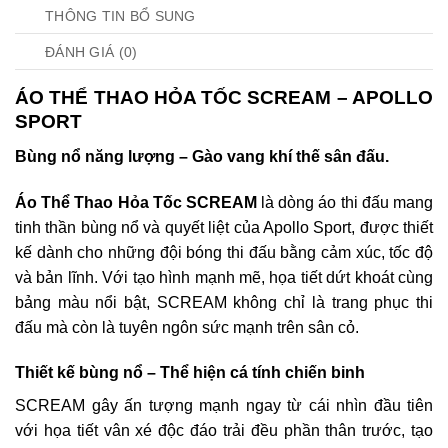
THÔNG TIN BỔ SUNG
ĐÁNH GIÁ (0)
ÁO THỂ THAO HỎA TỐC SCREAM – APOLLO
SPORT
Bùng nổ năng lượng – Gào vang khí thế sân đấu.
Áo Thể Thao Hỏa Tốc SCREAM
là dòng áo thi đấu mang
tinh thần bùng nổ và quyết liệt của Apollo Sport, được thiết
kế dành cho những đội bóng thi đấu bằng cảm xúc, tốc độ
và bản lĩnh. Với tạo hình mạnh mẽ, họa tiết dứt khoát cùng
bảng màu nổi bật, SCREAM không chỉ là trang phục thi
đấu mà còn là tuyên ngôn sức mạnh trên sân cỏ.
Thiết kế bùng nổ – Thể hiện cá tính chiến binh
SCREAM gây ấn tượng mạnh ngay từ cái nhìn đầu tiên
với họa tiết vân xé độc đáo trải đều phần thân trước, tạo