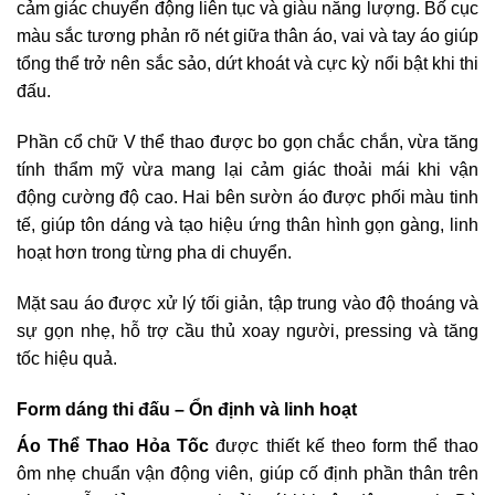
cảm giác chuyển động liên tục và giàu năng lượng. Bố cục
màu sắc tương phản rõ nét giữa thân áo, vai và tay áo giúp
tổng thể trở nên sắc sảo, dứt khoát và cực kỳ nổi bật khi thi
đấu.
Phần cổ chữ V thể thao được bo gọn chắc chắn, vừa tăng
tính thẩm mỹ vừa mang lại cảm giác thoải mái khi vận
động cường độ cao. Hai bên sườn áo được phối màu tinh
tế, giúp tôn dáng và tạo hiệu ứng thân hình gọn gàng, linh
hoạt hơn trong từng pha di chuyển.
Mặt sau áo được xử lý tối giản, tập trung vào độ thoáng và
sự gọn nhẹ, hỗ trợ cầu thủ xoay người, pressing và tăng
tốc hiệu quả.
Form dáng thi đấu – Ổn định và linh hoạt
Áo Thể Thao Hỏa Tốc
được thiết kế theo form thể thao
ôm nhẹ chuẩn vận động viên, giúp cố định phần thân trên