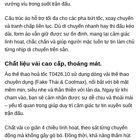
vướng víu trong suốt trận đấu.
Cấu trúc áo hỗ trợ tối đa cho các pha bứt tốc, xoay chuyển
và tranh chấp liên tục. Dù di chuyển nhanh hay thi đấu kéo
dài, form áo vẫn giữ được sự ổn định, mang lại cảm giác
linh hoạt, chắc chắn và giúp người mặc luôn tự tin làm chủ
từng nhịp di chuyển trên sân.
Chất liệu vải cao cấp, thoáng mát.
Áo thể thao hoả tốc T0426.10 sử dụng dòng vải thể thao
chuyên dụng (Fake Thái & Coolmax), nổi bật với bề mặt
mềm mịn, siêu nhẹ và thân thiện với làn da. Ngay từ khi
chạm vào, bạn sẽ cảm nhận được sự dễ chịu và thoải mái
– yếu tố quan trọng giúp duy trì cảm giác tự tin xuyên suốt
trận đấu.
Chất vải co giãn 4 chiều linh hoạt, theo sát từng chuyển
động mà không gây gò bó. Đồng thời, khả năng thấm hút