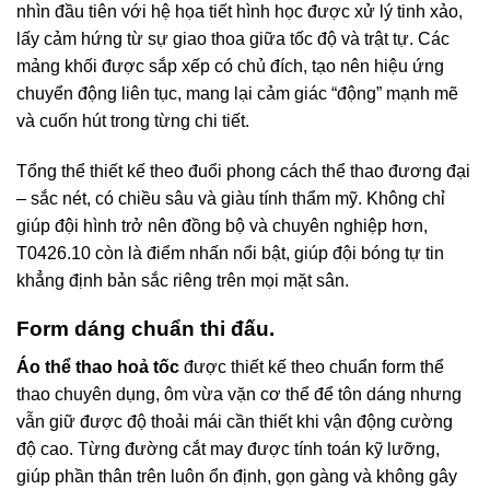
nhìn đầu tiên với hệ họa tiết hình học được xử lý tinh xảo,
lấy cảm hứng từ sự giao thoa giữa tốc độ và trật tự. Các
mảng khối được sắp xếp có chủ đích, tạo nên hiệu ứng
chuyển động liên tục, mang lại cảm giác “động” mạnh mẽ
và cuốn hút trong từng chi tiết.
Tổng thể thiết kế theo đuổi phong cách thể thao đương đại
– sắc nét, có chiều sâu và giàu tính thẩm mỹ. Không chỉ
giúp đội hình trở nên đồng bộ và chuyên nghiệp hơn,
T0426.10 còn là điểm nhấn nổi bật, giúp đội bóng tự tin
khẳng định bản sắc riêng trên mọi mặt sân.
Form dáng chuẩn thi đấu.
Áo thể thao hoả tốc
được thiết kế theo chuẩn form thể
thao chuyên dụng, ôm vừa vặn cơ thể để tôn dáng nhưng
vẫn giữ được độ thoải mái cần thiết khi vận động cường
độ cao. Từng đường cắt may được tính toán kỹ lưỡng,
giúp phần thân trên luôn ổn định, gọn gàng và không gây