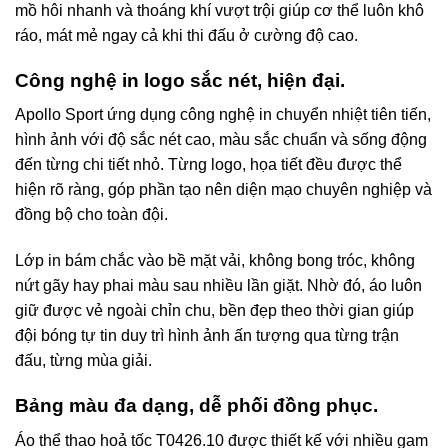
mồ hôi nhanh và thoáng khí vượt trội giúp cơ thể luôn khô
ráo, mát mẻ ngay cả khi thi đấu ở cường độ cao.
Công nghệ in logo sắc nét, hiện đại.
Apollo Sport ứng dụng công nghệ in chuyển nhiệt tiên tiến,
hình ảnh với độ sắc nét cao, màu sắc chuẩn và sống động
đến từng chi tiết nhỏ. Từng logo, họa tiết đều được thể
hiện rõ ràng, góp phần tạo nên diện mạo chuyên nghiệp và
đồng bộ cho toàn đội.
Lớp in bám chắc vào bề mặt vải, không bong tróc, không
nứt gãy hay phai màu sau nhiều lần giặt. Nhờ đó, áo luôn
giữ được vẻ ngoài chỉn chu, bền đẹp theo thời gian giúp
đội bóng tự tin duy trì hình ảnh ấn tượng qua từng trận
đấu, từng mùa giải.
Bảng màu đa dạng, dễ phối đồng phục.
Áo thể thao hoả tốc T0426.10 được thiết kế với nhiều gam