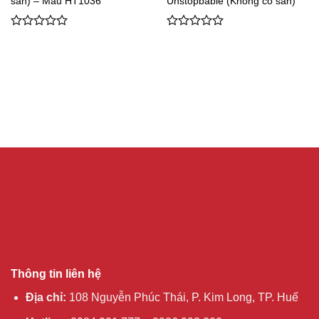
sẵn) – Mẫu HT1036
Unstopbable (Không có sẵn)
0
0
out
out
of
of
5
5
Thông tin liên hệ
Địa chỉ:
108 Nguyễn Phúc Thái, P. Kim Long, TP. Huế