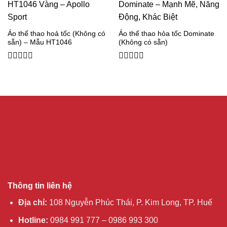
Áo thể thao hoả tốc (Không có
Áo thể thao hỏa tốc Dominate
sẵn) – Mẫu HT1046
(Không có sẵn)
0
0
out
out
of
of
5
5
Thông tin liên hệ
Địa chỉ:
108 Nguyễn Phúc Thái, P. Kim Long, TP. Huế
Hotline:
0984 991 777 – 0986 993 300