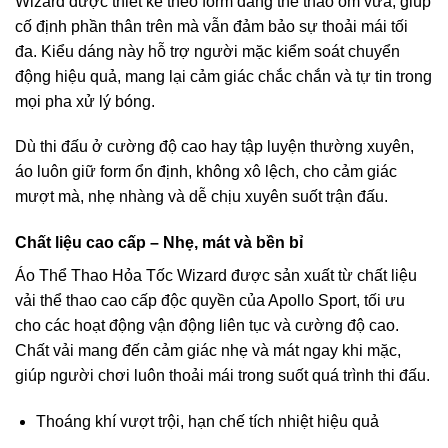
Wizard được thiết kế theo form dáng thể thao ôm vừa, giúp
cố định phần thân trên mà vẫn đảm bảo sự thoải mái tối
đa. Kiểu dáng này hỗ trợ người mặc kiểm soát chuyển
động hiệu quả, mang lại cảm giác chắc chắn và tự tin trong
mọi pha xử lý bóng.
Dù thi đấu ở cường độ cao hay tập luyện thường xuyên,
áo luôn giữ form ổn định, không xô lệch, cho cảm giác
mượt mà, nhẹ nhàng và dễ chịu xuyên suốt trận đấu.
Chất liệu cao cấp – Nhẹ, mát và bền bỉ
Áo Thể Thao Hỏa Tốc Wizard được sản xuất từ chất liệu
vải thể thao cao cấp độc quyền của Apollo Sport, tối ưu
cho các hoạt động vận động liên tục và cường độ cao.
Chất vải mang đến cảm giác nhẹ và mát ngay khi mặc,
giúp người chơi luôn thoải mái trong suốt quá trình thi đấu.
Thoáng khí vượt trội, hạn chế tích nhiệt hiệu quả