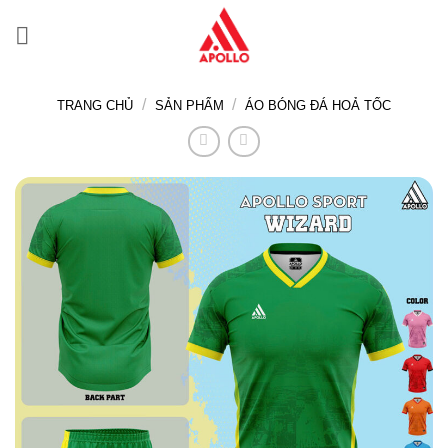
Bỏ
qua
nội
dung
/
/
TRANG CHỦ
SẢN PHẨM
ÁO BÓNG ĐÁ HOẢ TỐC