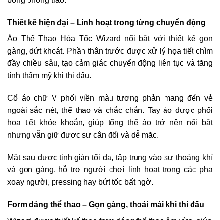
bóng phong trào.
Thiết kế hiện đại – Linh hoạt trong từng chuyển động
Áo Thể Thao Hỏa Tốc Wizard nổi bật với thiết kế gọn
gàng, dứt khoát. Phần thân trước được xử lý họa tiết chìm
đầy chiều sâu, tạo cảm giác chuyển động liên tục và tăng
tính thẩm mỹ khi thi đấu.
Cổ áo chữ V phối viền màu tương phản mang đến vẻ
ngoài sắc nét, thể thao và chắc chắn. Tay áo được phối
họa tiết khỏe khoắn, giúp tổng thể áo trở nên nổi bật
nhưng vẫn giữ được sự cân đối và dễ mặc.
Mặt sau được tinh giản tối đa, tập trung vào sự thoáng khí
và gọn gàng, hỗ trợ người chơi linh hoạt trong các pha
xoay người, pressing hay bứt tốc bất ngờ.
Form dáng thể thao – Gọn gàng, thoải mái khi thi đấu