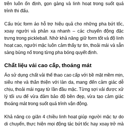
trên luôn ổn định, gọn gàng và linh hoạt trong suốt quá
trình thi đấu.
Cấu trúc form áo hỗ trợ hiệu quả cho những pha bứt tốc,
xoay người và phản xạ nhanh – các chuyển động đặc
trưng trong pickleball. Nhờ khả năng giữ form tốt và độ linh
hoạt cao, người mặc luôn cảm thấy tự tin, thoải mái và sẵn
sàng bùng nổ trong từng pha bóng quyết định.
Chất liệu vải cao cấp, thoáng mát
Áo sử dụng chất vải thể thao cao cấp với bề mặt mềm mịn,
siêu nhẹ và thân thiện với làn da, mang đến cảm giác dễ
chịu, thoải mái ngay từ lần đầu mặc. Từng sợi vải được xử
lý tối ưu để vừa đảm bảo độ bền đẹp, vừa tạo cảm giác
thoáng mát trong suốt quá trình vận động.
Khả năng co giãn 4 chiều linh hoạt giúp người mặc tự do
di chuyển, thực hiện mọi động tác bứt tốc hay xoay trở mà