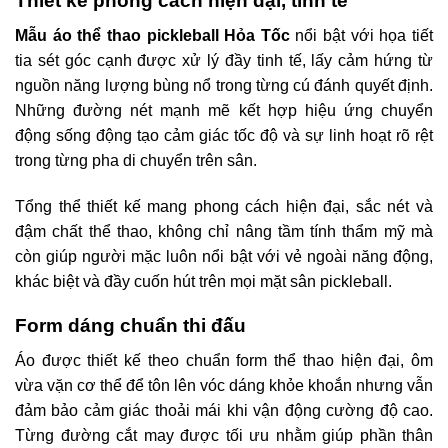
Thiết kế phong cách hiện đại, tinh tế
Mẫu áo thể thao pickleball Hỏa Tốc
nổi bật với họa tiết
tia sét góc cạnh được xử lý đầy tinh tế, lấy cảm hứng từ
nguồn năng lượng bùng nổ trong từng cú đánh quyết định.
Những đường nét mạnh mẽ kết hợp hiệu ứng chuyển
động sống động tạo cảm giác tốc độ và sự linh hoạt rõ rệt
trong từng pha di chuyển trên sân.
Tổng thể thiết kế mang phong cách hiện đại, sắc nét và
đậm chất thể thao, không chỉ nâng tầm tính thẩm mỹ mà
còn giúp người mặc luôn nổi bật với vẻ ngoài năng động,
khác biệt và đầy cuốn hút trên mọi mặt sân pickleball.
Form dáng chuẩn thi đấu
Áo được thiết kế theo chuẩn form thể thao hiện đại, ôm
vừa vặn cơ thể để tôn lên vóc dáng khỏe khoắn nhưng vẫn
đảm bảo cảm giác thoải mái khi vận động cường độ cao.
Từng đường cắt may được tối ưu nhằm giúp phần thân