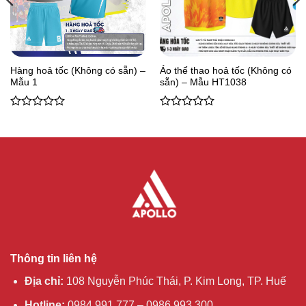
Hàng hoả tốc (Không có sẵn) –
Áo thể thao hoả tốc (Không có
Mẫu 1
sẵn) – Mẫu HT1038
0
0
out
out
of
of
5
5
Thông tin liên hệ
Địa chỉ:
108 Nguyễn Phúc Thái, P. Kim Long, TP. Huế
Hotline:
0984 991 777 – 0986 993 300