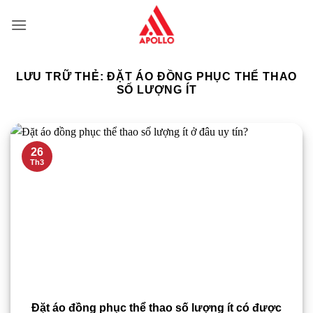
Bỏ
qua
nội
dung
LƯU TRỮ THẺ:
ĐẶT ÁO ĐỒNG PHỤC THỂ THAO
SỐ LƯỢNG ÍT
26
Th3
Đặt áo đồng phục thể thao số lượng ít có được