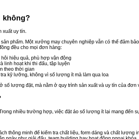
g không?
xuất uy tín.
ng sản phẩm. Một xưởng may chuyên nghiệp vẫn có thể đảm bảo 
n đồng đều cho mọi đơn hàng:
ồ hôi hiệu quả, phù hợp vận động
à linh hoạt khi thi đấu, tập luyện
 theo thời gian
ra kỹ lưỡng, không vì số lượng ít mà làm qua loa
 số lượng đặt, mà nằm ở quy trình sản xuất và uy tín của đơn v
?
Trong nhiều trường hợp, việc đặt áo số lượng ít lại mang đến s
ch thông minh để kiểm tra chất liệu, form dáng và chất lượng in
n ngày như giải đấu, team building hay hoạt động ngoại khóa, đ