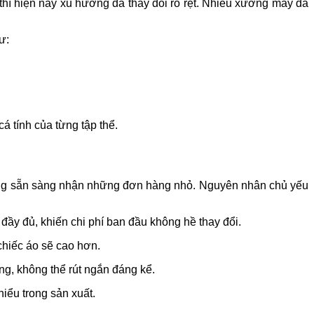
hì hiện nay xu hướng đã thay đổi rõ rệt. Nhiều xưởng may đã
ư:
á tính của từng tập thể.
ng sẵn sàng nhận những đơn hàng nhỏ. Nguyên nhân chủ yếu
 đầy đủ, khiến chi phí ban đầu không hề thay đổi.
 chiếc áo sẽ cao hơn.
ng, không thể rút ngắn đáng kể.
iểu trong sản xuất.