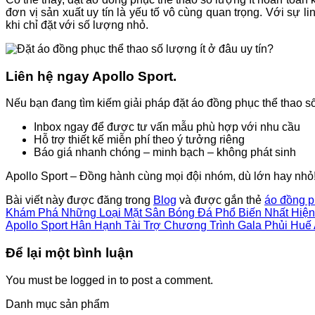
đơn vị sản xuất uy tín là yếu tố vô cùng quan trọng. Với sự 
khi chỉ đặt với số lượng nhỏ.
Liên hệ ngay Apollo Sport.
Nếu bạn đang tìm kiếm giải pháp đặt áo đồng phục thể thao số
Inbox ngay để được tư vấn mẫu phù hợp với nhu cầu
Hỗ trợ thiết kế miễn phí theo ý tưởng riêng
Báo giá nhanh chóng – minh bạch – không phát sinh
Apollo Sport – Đồng hành cùng mọi đội nhóm, dù lớn hay nhỏ
Bài viết này được đăng trong
Blog
và được gắn thẻ
áo đồng p
Khám Phá Những Loại Mặt Sân Bóng Đá Phổ Biến Nhất Hiện
Apollo Sport Hân Hạnh Tài Trợ Chương Trình Gala Phủi Huế
Để lại một bình luận
You must be logged in to post a comment.
Danh mục sản phẩm