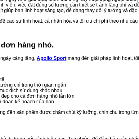
h viên, việc đặt đúng số lượng cần thiết sẽ tránh lãng phí và d
t giúp bạn linh hoạt sáng tạo, dễ dàng thay đổi ý tưởng và đặc b
đề cao sự linh hoạt, cá nhân hóa và tối ưu chi phí theo nhu cầu 
o đơn hàng nhỏ.
 ngày càng tăng,
Apollo Sport
mang đến giải pháp linh hoạt, t
tế
tưởng chỉ trong thời gian ngắn
u mục đích sử dụng khác nhau
n đẹp cho cả đơn hàng nhỏ lẫn lớn
án đoạn kế hoạch của bạn
ang đến sản phẩm được chăm chút kỹ lưỡng, chỉn chu trong từng
 khả thi trong bối cảnh hiện nay. Tuy nhiên, để đảm bảo sản phẩ