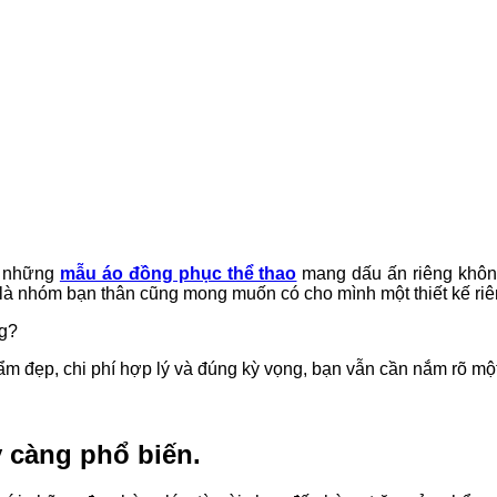
u những
mẫu áo đồng phục thể thao
mang dấu ấn riêng không
 là nhóm bạn thân cũng mong muốn có cho mình một thiết kế riên
ng?
ẩm đẹp, chi phí hợp lý và đúng kỳ vọng, bạn vẫn cần nắm rõ một 
y càng phổ biến.