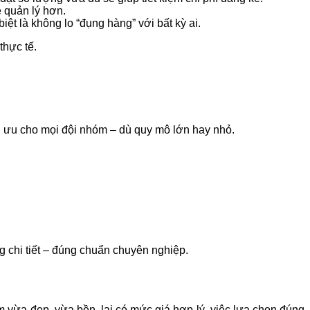
ễ quản lý hơn.
iệt là không lo “đụng hàng” với bất kỳ ai.
thực tế.
ối ưu cho mọi đội nhóm – dù quy mô lớn hay nhỏ.
 chi tiết – đúng chuẩn chuyên nghiệp.
m vừa đẹp, vừa bền, lại có mức giá hợp lý, việc lựa chọn đúng