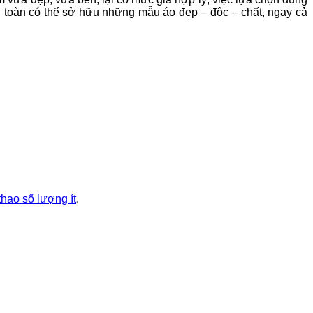
oàn toàn có thể sở hữu những mẫu áo đẹp – độc – chất, ngay cả
thao số lượng ít
.