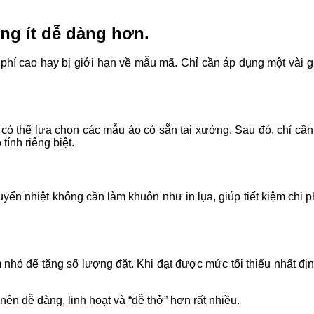
ng ít dễ dàng hơn.
i phí cao hay bị giới hạn về mẫu mã. Chỉ cần áp dụng một vài 
ạn có thể lựa chọn các mẫu áo có sẵn tại xưởng. Sau đó, chỉ cầ
ính riêng biệt.
yển nhiệt không cần làm khuôn như in lụa, giúp tiết kiệm chi p
nhỏ để tăng số lượng đặt. Khi đạt được mức tối thiểu nhất định
nên dễ dàng, linh hoạt và “dễ thở” hơn rất nhiều.