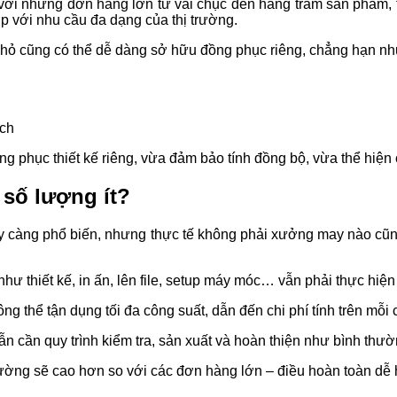
với những đơn hàng lớn từ vài chục đến hàng trăm sản phẩm, t
 với nhu cầu đa dạng của thị trường.
hỏ cũng có thể dễ dàng sở hữu đồng phục riêng, chẳng hạn nh
ịch
 phục thiết kế riêng, vừa đảm bảo tính đồng bộ, vừa thể hiện c
 số lượng ít?
 càng phổ biến, nhưng thực tế không phải xưởng may nào cũ
ư thiết kế, in ấn, lên file, setup máy móc… vẫn phải thực hiện
ng thể tận dụng tối đa công suất, dẫn đến chi phí tính trên mỗi
 cần quy trình kiểm tra, sản xuất và hoàn thiện như bình thườ
hường sẽ cao hơn so với các đơn hàng lớn – điều hoàn toàn dễ h