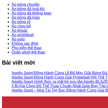
Áo bóng chuyền
Áo bóng đá hoả tốc
Áo bóng đá không logo
Áo bóng đá logo
Áo bóng rổ
Áo chạy bộ
Áo khoác
Áo pickleball
Áo polo
Không xác định
Phụ kiện thể thao
Quần short thể thao
Bài viết mới
Apollo Sport Đồng Hành Cùng Lễ Bế Mạc Giải Bóng Đá
Apollo Sport Đồng Hành Cùng Giải Pickleball Hội Thể
Apollo Sport chính thức ra mắt bộ sưu tập Apollo BLAZE 
5 Bí Kíp Chọn Đồ Thể Thao Chuẩn Nhất Giúp Bạn Tập
Apollo Sport – Nhà Tài Trợ Bạc Đồng Hành Cùng Giải