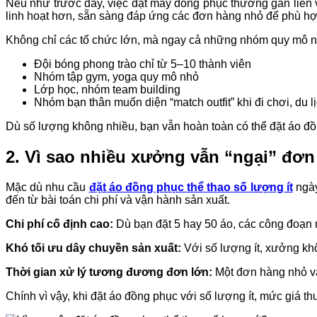
Nếu như trước đây, việc đặt may đồng phục thường gắn liền 
linh hoạt hơn, sẵn sàng đáp ứng các đơn hàng nhỏ để phù hợp
Không chỉ các tổ chức lớn, mà ngay cả những nhóm quy mô n
Đội bóng phong trào chỉ từ 5–10 thành viên
Nhóm tập gym, yoga quy mô nhỏ
Lớp học, nhóm team building
Nhóm bạn thân muốn diện “match outfit” khi đi chơi, du l
Dù số lượng không nhiều, bạn vẫn hoàn toàn có thể đặt áo đồng
2. Vì sao nhiều xưởng vẫn “ngại” đơn
Mặc dù nhu cầu
đặt áo đồng phục thể thao số lượng ít
ngày
đến từ bài toán chi phí và vận hành sản xuất.
Chi phí cố định cao:
Dù bạn đặt 5 hay 50 áo, các công đoạn nh
Khó tối ưu dây chuyền sản xuất:
Với số lượng ít, xưởng khô
Thời gian xử lý tương đương đơn lớn:
Một đơn hàng nhỏ vẫn
Chính vì vậy, khi đặt áo đồng phục với số lượng ít, mức giá t