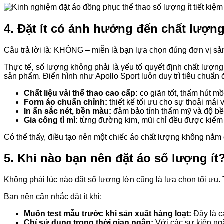
4. Đặt ít có ảnh hưởng đến chất lượn
Câu trả lời là: KHÔNG – miễn là bạn lựa chọn đúng đơn vị sản 
Thực tế, số lượng không phải là yếu tố quyết định chất lượ
sản phẩm. Điển hình như Apollo Sport luôn duy trì tiêu chuẩ
Chất liệu vải thể thao cao cấp:
co giãn tốt, thấm hút m
Form áo chuẩn chỉnh:
thiết kế tối ưu cho sự thoải mái v
In ấn sắc nét, bền màu:
đảm bảo tính thẩm mỹ và độ bền
Gia công tỉ mỉ:
từng đường kim, mũi chỉ đều được kiểm t
Có thể thấy, điều tạo nên một chiếc áo chất lượng không nằm ở
5. Khi nào bạn nên đặt áo số lượng ít
Không phải lúc nào đặt số lượng lớn cũng là lựa chọn tối ưu. 
Bạn nên cân nhắc đặt ít khi:
Muốn test mẫu trước khi sản xuất hàng loạt:
Đây là cá
Chỉ sử dụng trong thời gian ngắn:
Với các sự kiện ngắ