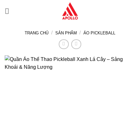
Bỏ
qua
nội
dung
/
/
TRANG CHỦ
SẢN PHẨM
ÁO PICKLEBALL