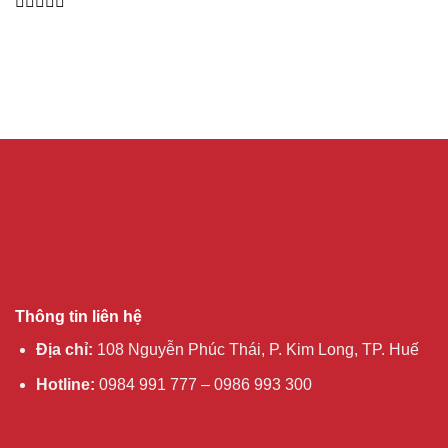
5
0
out
of
5
Thông tin liên hệ
Địa chỉ:
108 Nguyễn Phúc Thái, P. Kim Long, TP. Huế
Hotline:
0984 991 777 – 0986 993 300